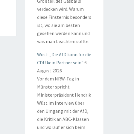
Großteil des Gasballs
verdecken wird. Warum
diese Finsternis besonders
ist, wo sie am besten
gesehen werden kann und
was man beachten sollte.
Wüst: „Die AfD kann für die
CDU kein Partner sein“
6.
August 2026
Vor dem NRW-Tag in
Münster spricht
Ministerpräsident Hendrik
Wüst im Interview über
den Umgang mit der AfD,
die Kritik an ABC-Klassen
und worauf er sich beim