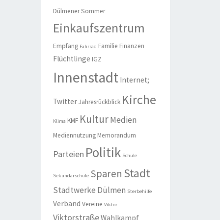
Dülmener Sommer
Einkaufszentrum
Empfang
Familie
Finanzen
Fahrrad
Flüchtlinge
IGZ
Innenstadt
Internet;
Kirche
Twitter
Jahresrückblick
Kultur
Medien
KMF
Klima
Mediennutzung
Memorandum
Politik
Parteien
Schule
Stadt
Sparen
Sekundarschule
Stadtwerke Dülmen
Sterbehilfe
Verband
Vereine
Viktor
Viktorstraße
Wahlkampf