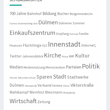
Bildung
700 Jahre
Bahnhof
Bücher
Bürgermeister/in
Dülmen
Dülmener Sommer
Corona
duelmenblog
düb
Einkaufszentrum
Empfang
Familie
Fahrrad
Innenstadt
Flüchtlinge
Internet;
Finanzen
IGZ
Kirche
Kultur
Twitter
Jahresrückblick
KMF
Klima
Politik
Parteien
Medien
Mediennutzung
Memorandum
Stadt
Sparen
Stadtwerke
Schule
Sekundarschule
Viktorstraße
Dülmen
Verband
Vereine
Sterbehilfe
Viktor
Wahlkampf
Weinfest
Wiesmann
Wildpferde
Wirtschaft
Zeitung