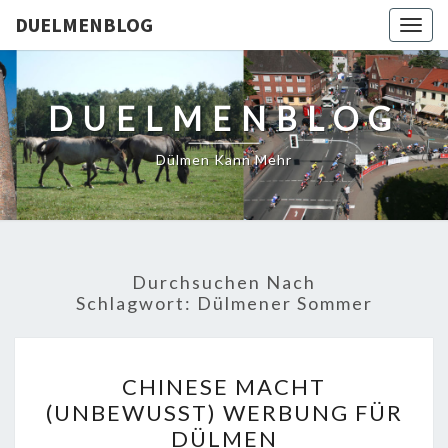
DUELMENBLOG
Togg
navig
DUELMENBLOG
Dülmen Kann Mehr
Durchsuchen Nach
Schlagwort:
Dülmener Sommer
CHINESE
CHINESE MACHT
MACHT
(UNBEWUSST) WERBUNG FÜR
(UNBEWUSST)
DÜLMEN
WERBUNG