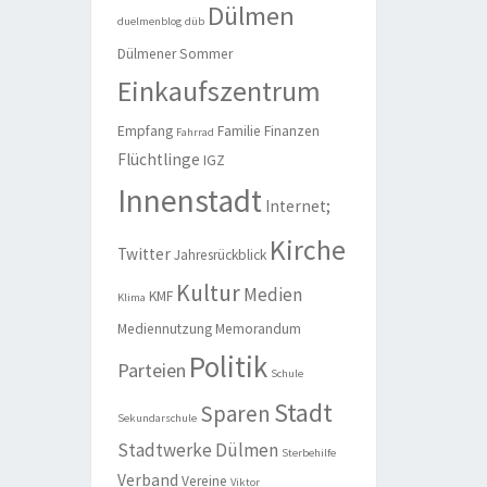
Dülmen
duelmenblog
düb
Dülmener Sommer
Einkaufszentrum
Empfang
Familie
Finanzen
Fahrrad
Flüchtlinge
IGZ
Innenstadt
Internet;
Kirche
Twitter
Jahresrückblick
Kultur
Medien
KMF
Klima
Mediennutzung
Memorandum
Politik
Parteien
Schule
Stadt
Sparen
Sekundarschule
Stadtwerke Dülmen
Sterbehilfe
Verband
Vereine
Viktor