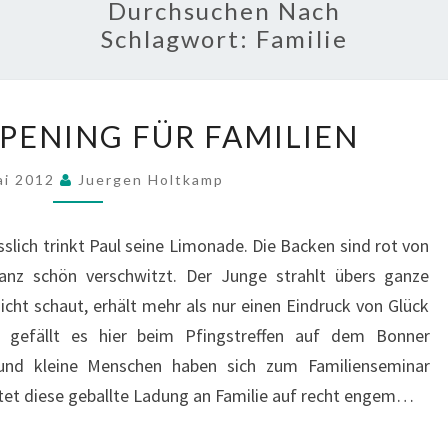
Durchsuchen Nach
Schlagwort:
Familie
COOLES
PENING FÜR FAMILIEN
HAPPENING
FÜR
ai 2012
Juergen Holtkamp
FAMILIEN
ich trinkt Paul seine Limonade. Die Backen sind rot von
nz schön verschwitzt. Der Junge strahlt übers ganze
icht schaut, erhält mehr als nur einen Eindruck von Glück
l gefällt es hier beim Pfingstreffen auf dem Bonner
und kleine Menschen haben sich zum Familienseminar
et diese geballte Ladung an Familie auf recht engem…