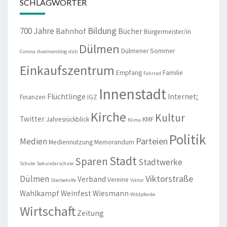
SCHLAGWÖRTER
Bildung
700 Jahre
Bahnhof
Bücher
Bürgermeister/in
Dülmen
Dülmener Sommer
Corona
duelmenblog
düb
Einkaufszentrum
Empfang
Familie
Fahrrad
Innenstadt
Flüchtlinge
Internet;
Finanzen
IGZ
Kirche
Kultur
Twitter
Jahresrückblick
KMF
Klima
Politik
Parteien
Medien
Mediennutzung
Memorandum
Stadt
Sparen
Stadtwerke
Schule
Sekundarschule
Viktorstraße
Dülmen
Verband
Vereine
Sterbehilfe
Viktor
Wahlkampf
Weinfest
Wiesmann
Wildpferde
Wirtschaft
Zeitung