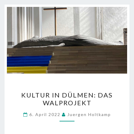
KULTUR
KULTUR IN DÜLMEN: DAS
IN
WALPROJEKT
DÜLMEN:
DAS
6. April 2022
Juergen Holtkamp
WALPROJEKT