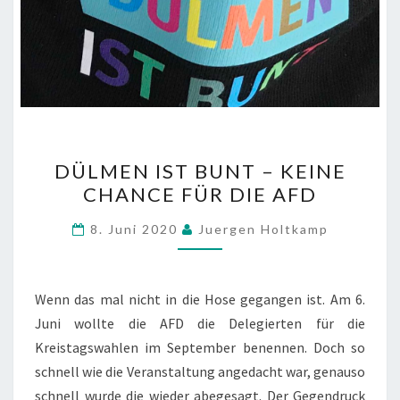
DÜLMEN
DÜLMEN IST BUNT – KEINE
IST
CHANCE FÜR DIE AFD
BUNT
–
8. Juni 2020
Juergen Holtkamp
KEINE
CHANCE
FÜR
Wenn das mal nicht in die Hose gegangen ist. Am 6.
DIE
Juni wollte die AFD die Delegierten für die
AFD
Kreistagswahlen im September benennen. Doch so
schnell wie die Veranstaltung angedacht war, genauso
schnell wurde die wieder abegesagt. Der Gegendruck