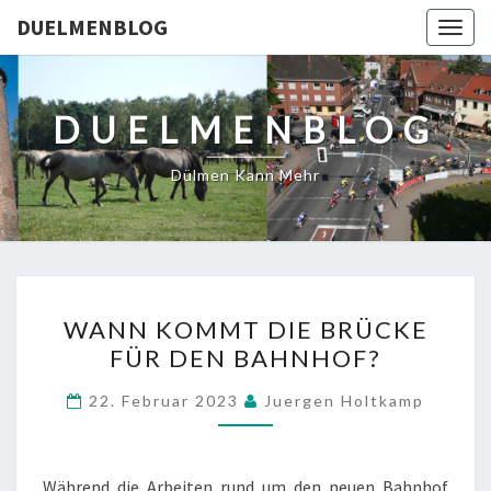
DUELMENBLOG
Togg
navig
DUELMENBLOG
Dülmen Kann Mehr
WANN
WANN KOMMT DIE BRÜCKE
KOMMT
FÜR DEN BAHNHOF?
DIE
BRÜCKE
22. Februar 2023
Juergen Holtkamp
FÜR
DEN
BAHNHOF?
Während die Arbeiten rund um den neuen Bahnhof