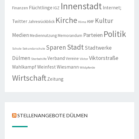
Innenstadt
Flüchtlinge
Internet;
Finanzen
IGZ
Kirche
Kultur
Twitter
Jahresrückblick
KMF
Klima
Politik
Parteien
Medien
Mediennutzung
Memorandum
Stadt
Sparen
Stadtwerke
Schule
Sekundarschule
Viktorstraße
Dülmen
Verband
Vereine
Sterbehilfe
Viktor
Wahlkampf
Weinfest
Wiesmann
Wildpferde
Wirtschaft
Zeitung
STELLENANGEBOTE DÜLMEN