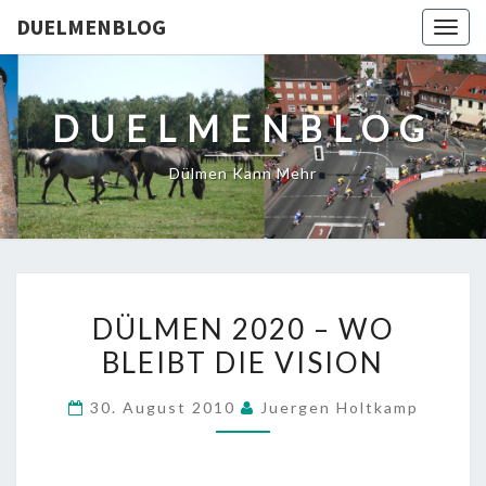
DUELMENBLOG
Togg
navig
DUELMENBLOG
Dülmen Kann Mehr
DÜLMEN
DÜLMEN 2020 – WO
2020
BLEIBT DIE VISION
–
WO
30. August 2010
Juergen Holtkamp
BLEIBT
DIE
VISION