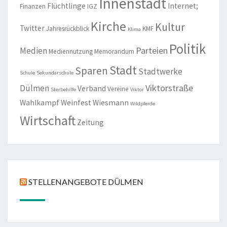
Innenstadt
Flüchtlinge
Internet;
Finanzen
IGZ
Kirche
Kultur
Twitter
Jahresrückblick
KMF
Klima
Politik
Parteien
Medien
Mediennutzung
Memorandum
Stadt
Sparen
Stadtwerke
Schule
Sekundarschule
Viktorstraße
Dülmen
Verband
Vereine
Sterbehilfe
Viktor
Wahlkampf
Weinfest
Wiesmann
Wildpferde
Wirtschaft
Zeitung
STELLENANGEBOTE DÜLMEN