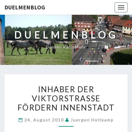
DUELMENBLOG
Togg
navig
DUELMENBLOG
Dülmen Kann Mehr
INHABER
INHABER DER
DER
VIKTORSTRASSE F
VIKTORSTRASSE F
ÖRDERN INNENSTADT
ÖRDERN I
NNENSTADT
24. August 2010
Juergen Holtkamp