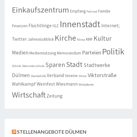
Einkaufszentrum
Empfang
Familie
Fahrrad
Innenstadt
Flüchtlinge
Internet;
Finanzen
IGZ
Kirche
Kultur
Twitter
Jahresrückblick
KMF
Klima
Politik
Parteien
Medien
Mediennutzung
Memorandum
Stadt
Sparen
Stadtwerke
Schule
Sekundarschule
Viktorstraße
Dülmen
Verband
Vereine
Sterbehilfe
Viktor
Wahlkampf
Weinfest
Wiesmann
Wildpferde
Wirtschaft
Zeitung
STELLENANGEBOTE DÜLMEN