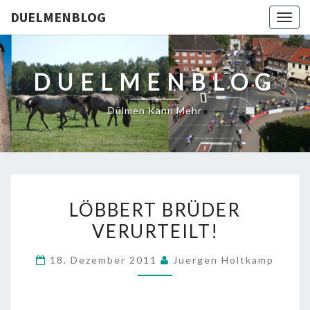
DUELMENBLOG
Togg
navig
DUELMENBLOG
Dülmen Kann Mehr
LÖBBERT
LÖBBERT BRÜDER
BRÜDER
VERURTEILT!
VERURTEILT!
18. Dezember 2011
Juergen Holtkamp