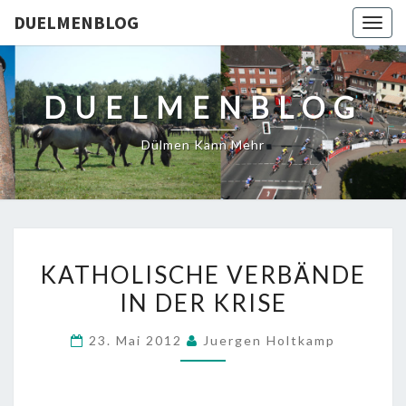
DUELMENBLOG
Togg
navig
DUELMENBLOG
Dülmen Kann Mehr
KATHOLISCHE
KATHOLISCHE VERBÄNDE
VERBÄNDE
IN DER KRISE
IN
DER
23. Mai 2012
Juergen Holtkamp
KRISE