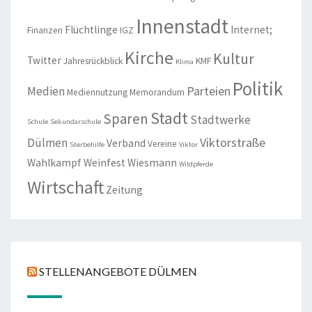
Innenstadt
Flüchtlinge
Internet;
Finanzen
IGZ
Kirche
Kultur
Twitter
Jahresrückblick
KMF
Klima
Politik
Parteien
Medien
Mediennutzung
Memorandum
Stadt
Sparen
Stadtwerke
Schule
Sekundarschule
Viktorstraße
Dülmen
Verband
Vereine
Sterbehilfe
Viktor
Wahlkampf
Weinfest
Wiesmann
Wildpferde
Wirtschaft
Zeitung
STELLENANGEBOTE DÜLMEN