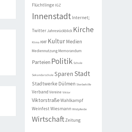
Flüchtlinge
IGZ
Innenstadt
Internet;
Kirche
Twitter
Jahresrückblick
Kultur
Medien
KMF
Klima
Mediennutzung
Memorandum
Politik
Parteien
Schule
Stadt
Sparen
Sekundarschule
Stadtwerke Dülmen
Sterbehilfe
Verband
Vereine
Viktor
Viktorstraße
Wahlkampf
Weinfest
Wiesmann
Wildpferde
Wirtschaft
Zeitung