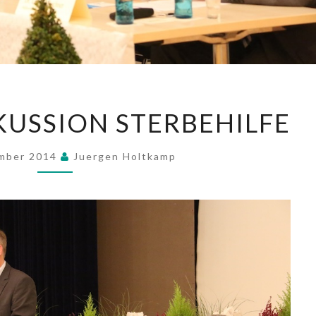
PODIUMSDISKUSSION
USSION STERBEHILFE
STERBEHILFE
ember 2014
Juergen Holtkamp